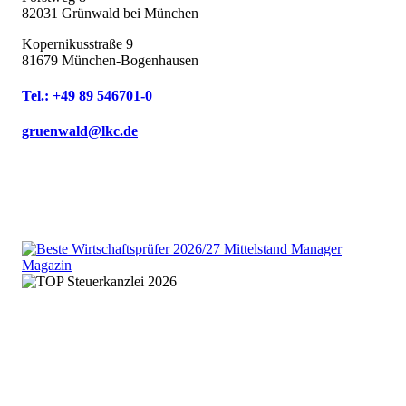
82031 Grünwald bei München
Kopernikusstraße 9
81679 München-Bogenhausen
Tel.: +49 89 546701-0
gruenwald@lkc.de
We are an independent member
of the HLB global audit, tax
and advisory network