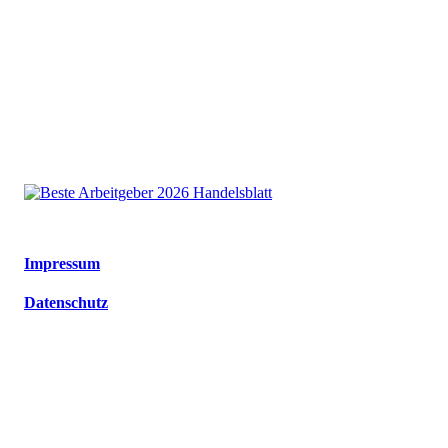
We are an independent member
of the HLB global audit, tax
and advisory network
Impressum
Datenschutz