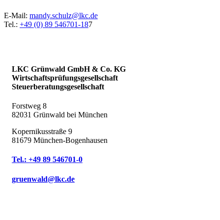
E-Mail:
mandy.schulz@lkc.de
Tel.:
+49 (0) 89 546701-18
7
LKC Grünwald GmbH & Co. KG
Wirtschaftsprüfungsgesellschaft
Steuerberatungsgesellschaft
Forstweg 8
82031 Grünwald bei München
Kopernikusstraße 9
81679 München-Bogenhausen
Tel.: +49 89 546701-0
gruenwald@lkc.de