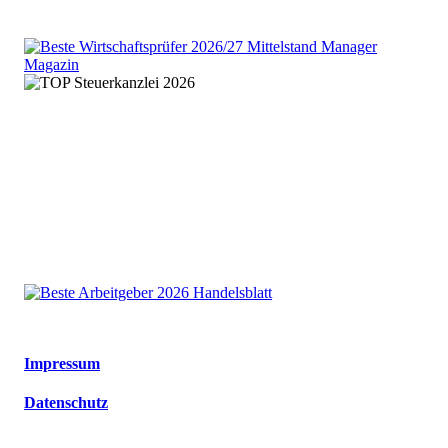
We are an independent member
of the HLB global audit, tax
and advisory network
Impressum
Datenschutz