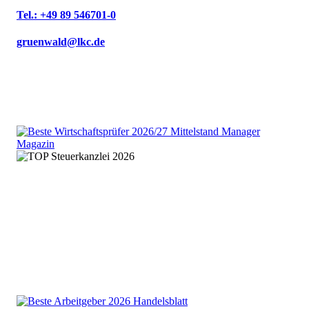
Tel.: +49 89 546701-0
gruenwald@lkc.de
We are an independent member
of the HLB global audit, tax
and advisory network