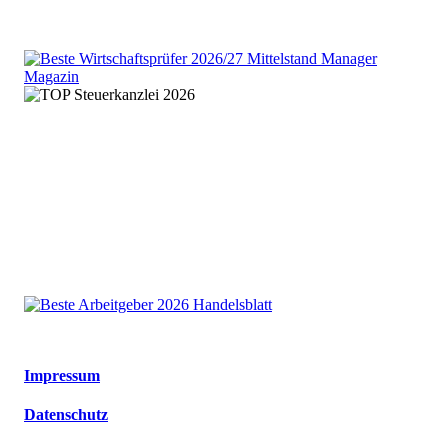
We are an independent member
of the HLB global audit, tax
and advisory network
Impressum
Datenschutz