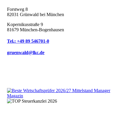
Forstweg 8
82031 Grünwald bei München
Kopernikusstraße 9
81679 München-Bogenhausen
Tel.: +49 89 546701-0
gruenwald@lkc.de
We are an independent member
of the HLB global audit, tax
and advisory network