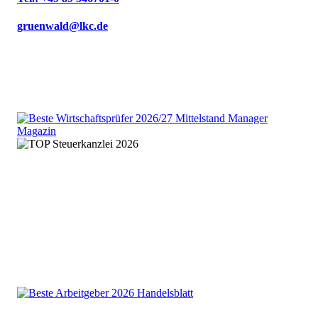
gruenwald@lkc.de
We are an independent member
of the HLB global audit, tax
and advisory network