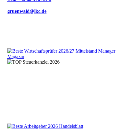
gruenwald@lkc.de
We are an independent member
of the HLB global audit, tax
and advisory network