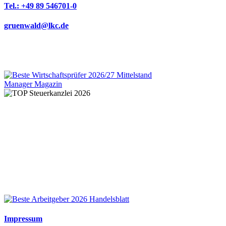
Tel.: +49 89 546701-0
gruenwald@lkc.de
We are an
independent member
of the HLB global
audit, tax
and advisory network
Impressum