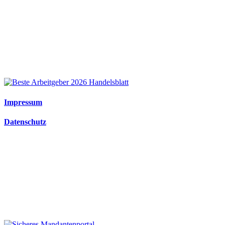
We are an
independent member
of the HLB global
audit, tax
and advisory network
Impressum
Datenschutz