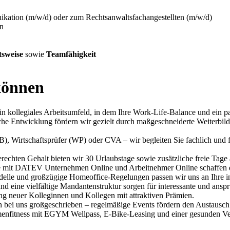
tion (m/w/d) oder zum Rechtsanwaltsfachangestellten (m/w/d)
on
tsweise
sowie
Teamfähigkeit
 können
in kollegiales Arbeitsumfeld, in dem Ihre Work-Life-Balance und ein pa
iche Entwicklung fördern wir gezielt durch maßgeschneiderte Weiterbil
B), Wirtschaftsprüfer (WP) oder CVA – wir begleiten Sie fachlich und 
echten Gehalt bieten wir 30 Urlaubstage sowie zusätzliche freie Tage 
ze mit DATEV Unternehmen Online und Arbeitnehmer Online schaffen die
tmodelle und großzügige Homeoffice-Regelungen passen wir uns an Ihre 
eine vielfältige Mandantenstruktur sorgen für interessante und anspr
g neuer Kolleginnen und Kollegen mit attraktiven Prämien.
bei uns großgeschrieben – regelmäßige Events fördern den Austausch
rmenfitness mit EGYM Wellpass, E-Bike-Leasing und einer gesunden Ver