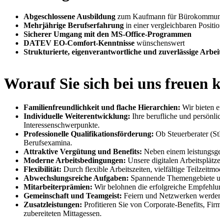
Abgeschlossene Ausbildung
zum Kaufmann für Bürokommunika
Mehrjährige Berufserfahrung
in einer vergleichbaren Positi
Sicherer Umgang mit den MS-Office-Programmen
DATEV EO-Comfort-Kenntnisse
wünschenswert
Strukturierte, eigenverantwortliche und zuverlässige Arbei
Worauf Sie sich bei uns freuen
Familienfreundlichkeit und flache Hierarchien:
Wir bieten e
Individuelle Weiterentwicklung:
Ihre berufliche und persönl
Interessenschwerpunkte.
Professionelle Qualifikationsförderung:
Ob Steuerberater (St
Berufsexamina.
Attraktive Vergütung und Benefits:
Neben einem leistungsger
Moderne Arbeitsbedingungen:
Unsere digitalen Arbeitsplät
Flexibilität:
Durch flexible Arbeitszeiten, vielfältige Teilzei
Abwechslungsreiche Aufgaben:
Spannende Themengebiete und 
Mitarbeiterprämien:
Wir belohnen die erfolgreiche Empfehlun
Gemeinschaft und Teamgeist:
Feiern und Netzwerken werden 
Zusatzleistungen:
Profitieren Sie von Corporate-Benefits, Fi
zubereiteten Mittagessen.