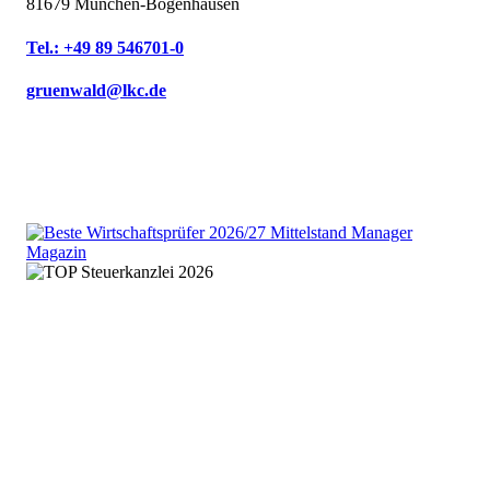
81679 München-Bogenhausen
Tel.: +49 89 546701-0
gruenwald@lkc.de
We are an independent member
of the HLB global audit, tax
and advisory network