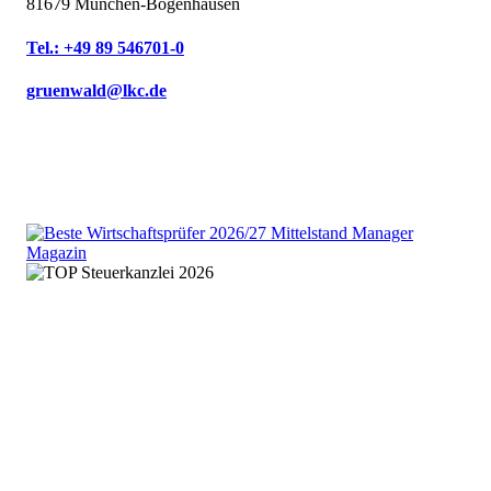
81679 München-Bogenhausen
Tel.: +49 89 546701-0
gruenwald@lkc.de
We are an independent member
of the HLB global audit, tax
and advisory network