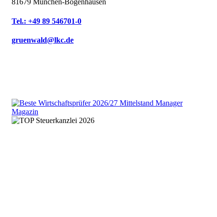
81679 München-Bogenhausen
Tel.: +49 89 546701-0
gruenwald@lkc.de
We are an independent member
of the HLB global audit, tax
and advisory network