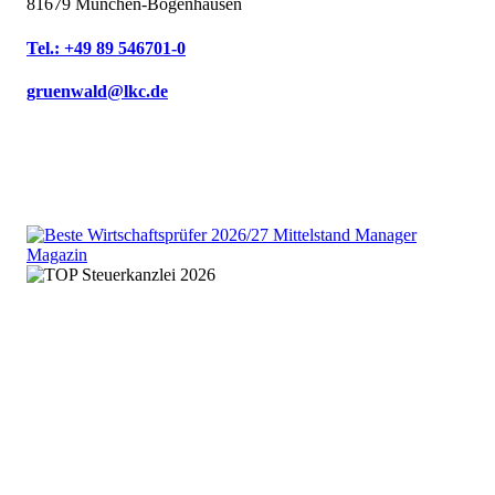
81679 München-Bogenhausen
Tel.: +49 89 546701-0
gruenwald@lkc.de
We are an independent member
of the HLB global audit, tax
and advisory network