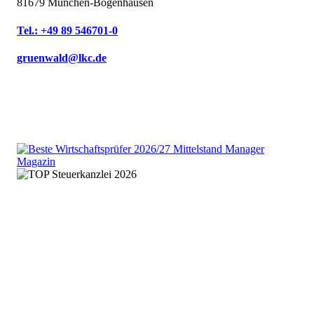
81679 München-Bogenhausen
Tel.: +49 89 546701-0
gruenwald@lkc.de
We are an independent member
of the HLB global audit, tax
and advisory network