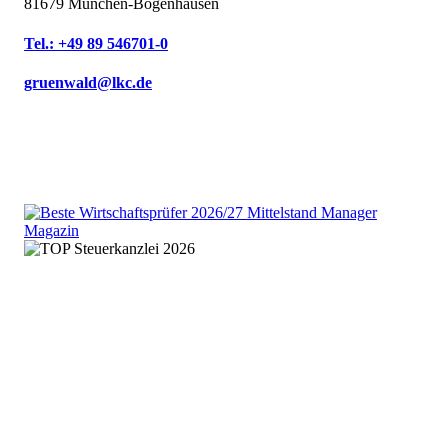
81679 München-Bogenhausen
Tel.: +49 89 546701-0
gruenwald@lkc.de
We are an independent member
of the HLB global audit, tax
and advisory network