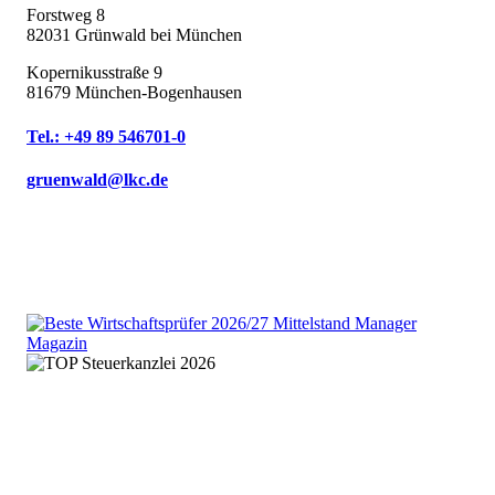
Forstweg 8
82031 Grünwald bei München
Kopernikusstraße 9
81679 München-Bogenhausen
Tel.: +49 89 546701-0
gruenwald@lkc.de
We are an independent member
of the HLB global audit, tax
and advisory network