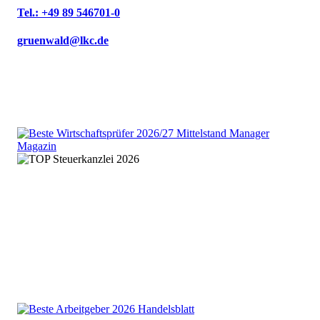
Tel.: +49 89 546701-0
gruenwald@lkc.de
We are an independent member
of the HLB global audit, tax
and advisory network