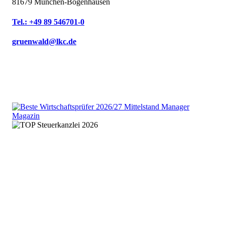
81679 München-Bogenhausen
Tel.: +49 89 546701-0
gruenwald@lkc.de
We are an independent member
of the HLB global audit, tax
and advisory network