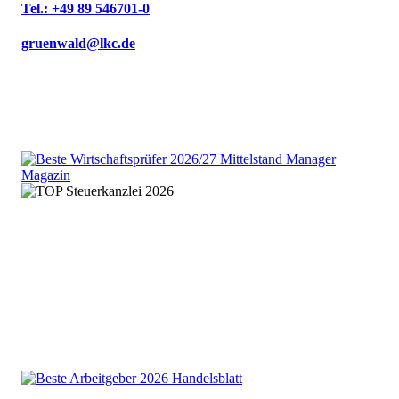
Tel.: +49 89 546701-0
gruenwald@lkc.de
We are an independent member
of the HLB global audit, tax
and advisory network