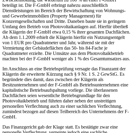
beteiligt ist. Die F-GmbH erbringt nahezu ausschließlich
Dienstleistungen im Bereich der Bewirtschaftung von Wohnungs-
und Gewerbeimmobilien (Property Management) für
Konzerngesellschaften und Dritte. Daneben baute sie in geringem
Umfang den Betrieb von Photovoltaikanlagen auf. Hierfür überließ
die Klägerin der F-GmbH etwa 0,15 % ihrer gesamten Dachflächen.
Ab dem 1.1.2009 erhielt die Klägerin hierfür ein Nutzungsentgelt
von 1 EUR pro Quadratmeter und Jahr, während sie mit der
Vermietung der Gebäudeflächen das 50- bis 84‑Fache je
Quadratmeter erzielte. Die Umsätze aus dem Photovoltaikbetrieb
machten bei der F-GmbH weniger als 1 % des Gesamtumsatzes aus.
Im Anschluss an eine Betriebsprüfung versagte das Finanzamt der
Klägerin die erweiterte Kürzung nach § 9 Nr. 1 S. 2 GewStG. Es
begründete dies damit, dass zwischen der Klägerin als
Besitzunternehmen und der F-GmbH als Betriebsunternehmen eine
kapitalistische Betriebsaufspaltung vorliege. Die überlassenen
Dachflächen seien wesentliche Betriebsgrundlage für den
Photovoltaikbetrieb und führten daher neben der unstreitigen
personellen Verflechtung auch zu einer sachlichen Verflechtung,
zumindest bezogen auf diesen Teilbereich des Unternehmens der F-
GmbH.
Das Finanzgericht gab der Klage statt. Es bestätigte zwar eine
personelle Verflechtung, verneinte jedoch eine sachliche