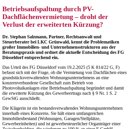
Betriebsaufspaltung durch PV-
Dachflächenvermietung – droht der
Verlust der erweiterten Kürzung?
Dr. Stephan Salzmann, Partner, Rechtsanwalt und
Steuerberater bei LKC Grünwald, kennt die Problematiken
großer Immobilien- und Unternehmensstrukturen aus der
Beratungspraxis und ordnet die aktuelle Entscheidung des FG
Düsseldorf entsprechend ein.
Das Urteil des FG Düsseldorf vom 19.2.2025 (5 K 814/22 G, F)
befasst sich mit der Frage, ob die Vermietung von Dachflächen eines
grundstücksverwaltenden Wohnungsunternehmens an eine
konzernverbundene Gesellschaft zum Betrieb von
Photovoltaikanlagen eine Betriebsaufspaltung begründet und damit
die erweiterte Kürzung des Gewerbeertrags nach § 9 Nr. 1 S. 2
GewStG ausschließt.
Die Klägerin ist ein bestandsverwaltendes Wohnungsunternehmen
innerhalb eines Konzerns. Sie hält einen umfangreichen
Immobilienbestand (Wohnungen, Garagen/Stellplätze,
Gewerbeeinheiten) und ist gewerbesteuerlicher Organträger einer
Zwischenholding, die wiederum zu 100 % an einer F-GmbH