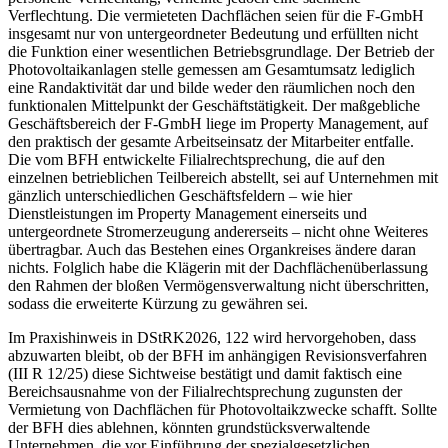
Verflechtung. Die vermieteten Dachflächen seien für die F-GmbH
insgesamt nur von untergeordneter Bedeutung und erfüllten nicht
die Funktion einer wesentlichen Betriebsgrundlage. Der Betrieb der
Photovoltaikanlagen stelle gemessen am Gesamtumsatz lediglich
eine Randaktivität dar und bilde weder den räumlichen noch den
funktionalen Mittelpunkt der Geschäftstätigkeit. Der maßgebliche
Geschäftsbereich der F-GmbH liege im Property Management, auf
den praktisch der gesamte Arbeitseinsatz der Mitarbeiter entfalle.
Die vom BFH entwickelte Filialrechtsprechung, die auf den
einzelnen betrieblichen Teilbereich abstellt, sei auf Unternehmen mit
gänzlich unterschiedlichen Geschäftsfeldern – wie hier
Dienstleistungen im Property Management einerseits und
untergeordnete Stromerzeugung andererseits – nicht ohne Weiteres
übertragbar. Auch das Bestehen eines Organkreises ändere daran
nichts. Folglich habe die Klägerin mit der Dachflächenüberlassung
den Rahmen der bloßen Vermögensverwaltung nicht überschritten,
sodass die erweiterte Kürzung zu gewähren sei.
Im Praxishinweis in DStRK2026, 122 wird hervorgehoben, dass
abzuwarten bleibt, ob der BFH im anhängigen Revisionsverfahren
(III R 12/25) diese Sichtweise bestätigt und damit faktisch eine
Bereichsausnahme von der Filialrechtsprechung zugunsten der
Vermietung von Dachflächen für Photovoltaikzwecke schafft. Sollte
der BFH dies ablehnen, könnten grundstücksverwaltende
Unternehmen, die vor Einführung der spezialgesetzlichen