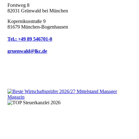
Forstweg 8
82031 Grünwald bei München
Kopernikusstraße 9
81679 München-Bogenhausen
Tel.: +49 89 546701-0
gruenwald@lkc.de
We are an independent member
of the HLB global audit, tax
and advisory network